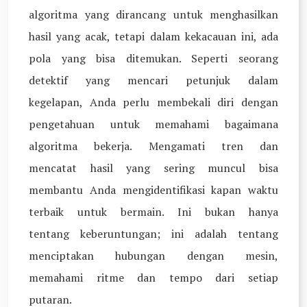
algoritma yang dirancang untuk menghasilkan
hasil yang acak, tetapi dalam kekacauan ini, ada
pola yang bisa ditemukan. Seperti seorang
detektif yang mencari petunjuk dalam
kegelapan, Anda perlu membekali diri dengan
pengetahuan untuk memahami bagaimana
algoritma bekerja. Mengamati tren dan
mencatat hasil yang sering muncul bisa
membantu Anda mengidentifikasi kapan waktu
terbaik untuk bermain. Ini bukan hanya
tentang keberuntungan; ini adalah tentang
menciptakan hubungan dengan mesin,
memahami ritme dan tempo dari setiap
putaran.