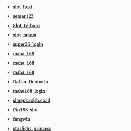
slot hoki
semar123
Slot terbaru
slot mania
super33 login
maha 168
maha 168
maha 168
Daftar Depoxito
maha168 login
simepk.rsjsh.co.id
Pin188 slot
fangwin
starlight princess