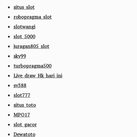
situs slot
robopragma slot
slotwangi
slot 5000
juragan805 slot
sky99
turbopragma500
Live draw Hk hari ini
sv388
slot777
situs toto
MPO17
slot gacor
Dewatoto