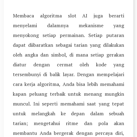
Membaca algoritma slot AI juga berarti
menyelami dalamnya mekanisme yang
menyokong setiap permainan. Setiap putaran
dapat diibaratkan sebagai tarian yang dilakukan
oleh angka dan simbol, di mana setiap gerakan
diatur dengan cermat oleh kode yang
tersembunyi di balik layar. Dengan mempelajari
cara kerja algoritma, Anda bisa lebih memahami
kapan peluang terbaik untuk menang mungkin
muncul. Ini seperti memahami saat yang tepat
untuk melangkah ke depan dalam sebuah
tarian; mengetahui ritme dan pola akan
membantu Anda bergerak dengan percaya diri,