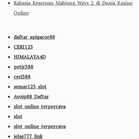
Rahasia Keseruan Mahjong Ways 2 di Dunia Kasino
Online
daftar apigacor88
CERI123
HIMALAYA4D
petir388
ceri388
semar123 slot
Ayojp88 Daftar
slot online terpercaya
slot
slot online terpercaya
jelas777 link