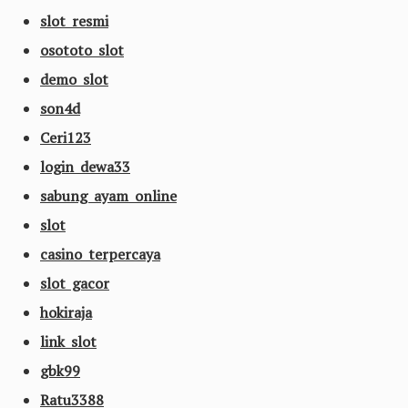
slot resmi
osototo slot
demo slot
son4d
Ceri123
login dewa33
sabung ayam online
slot
casino terpercaya
slot gacor
hokiraja
link slot
gbk99
Ratu3388