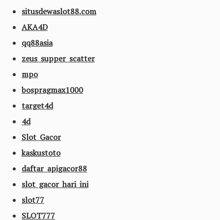
situsdewaslot88.com
AKA4D
qq88asia
zeus supper scatter
mpo
bospragmax1000
target4d
4d
Slot Gacor
kaskustoto
daftar apigacor88
slot gacor hari ini
slot77
SLOT777