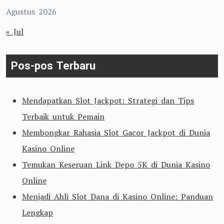
Agustus 2026
« Jul
Pos-pos Terbaru
Mendapatkan Slot Jackpot: Strategi dan Tips
Terbaik untuk Pemain
Membongkar Rahasia Slot Gacor Jackpot di Dunia
Kasino Online
Temukan Keseruan Link Depo 5K di Dunia Kasino
Online
Menjadi Ahli Slot Dana di Kasino Online: Panduan
Lengkap