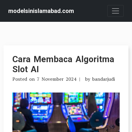
Skip
modelsinislamabad.com
to
content
Cara Membaca Algoritma
Slot AI
Posted on
7 November 2024
by
bandarjudi