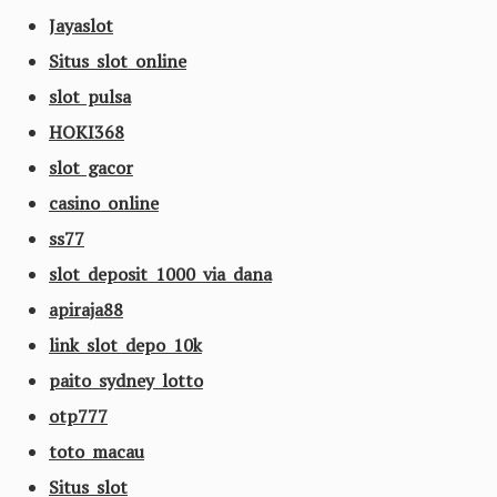
Jayaslot
Situs slot online
slot pulsa
HOKI368
slot gacor
casino online
ss77
slot deposit 1000 via dana
apiraja88
link slot depo 10k
paito sydney lotto
otp777
toto macau
Situs slot