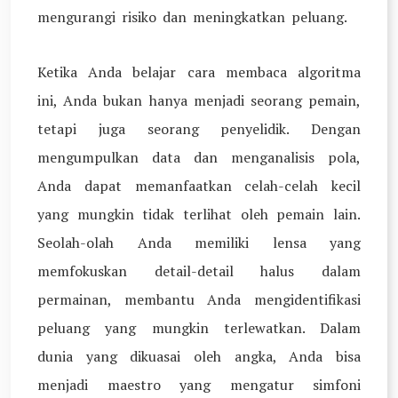
mengurangi risiko dan meningkatkan peluang.
Ketika Anda belajar cara membaca algoritma
ini, Anda bukan hanya menjadi seorang pemain,
tetapi juga seorang penyelidik. Dengan
mengumpulkan data dan menganalisis pola,
Anda dapat memanfaatkan celah-celah kecil
yang mungkin tidak terlihat oleh pemain lain.
Seolah-olah Anda memiliki lensa yang
memfokuskan detail-detail halus dalam
permainan, membantu Anda mengidentifikasi
peluang yang mungkin terlewatkan. Dalam
dunia yang dikuasai oleh angka, Anda bisa
menjadi maestro yang mengatur simfoni