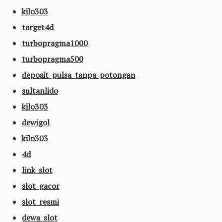
kilo303
target4d
turbopragma1000
turbopragma500
deposit pulsa tanpa potongan
sultanlido
kilo303
dewigol
kilo303
4d
link slot
slot gacor
slot resmi
dewa slot