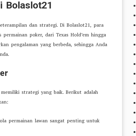
 Bolaslot21
terampilan dan strategi. Di Bolaslot21, para
 permainan poker, dari Texas Hold’em hingga
rkan pengalaman yang berbeda, sehingga Anda
nda.
er
memiliki strategi yang baik. Berikut adalah
kan:
ola permainan lawan sangat penting untuk