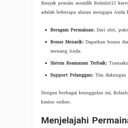
Banyak pemain memilih Bolaslot21 kare
adalah beberapa alasan mengapa Anda 
Beragam Permainan:
Dari slot, poke
Bonus Menarik:
Dapatkan bonus dan
menang Anda.
Sistem Keamanan Terbaik:
Transaksi
Support Pelanggan:
Tim dukungan s
Dengan berbagai keunggulan ini, Bolasl
kasino online.
Menjelajahi Permaina