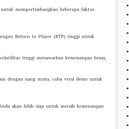
g untuk mempertimbangkan beberapa faktor.
dengan Return to Player (RTP) tinggi untuk
olatilitas tinggi menawarkan kemenangan besar,
in dengan uang nyata, coba versi demo untuk
 Anda akan lebih siap untuk meraih kemenangan