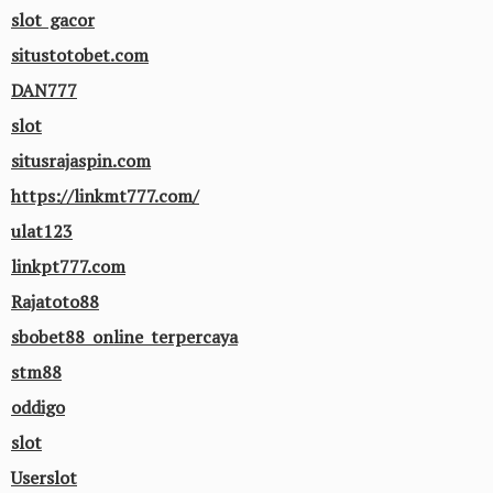
slot gacor
situstotobet.com
DAN777
slot
situsrajaspin.com
https://linkmt777.com/
ulat123
linkpt777.com
Rajatoto88
sbobet88 online terpercaya
stm88
oddigo
slot
Userslot