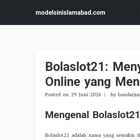
Skip
modelsinislamabad.com
to
content
Bolaslot21: Men
Online yang Men
Posted on
29 Juni 2026
by
bandarjud
Mengenal Bolaslot2
Bolaslot21 adalah nama yang semakin 