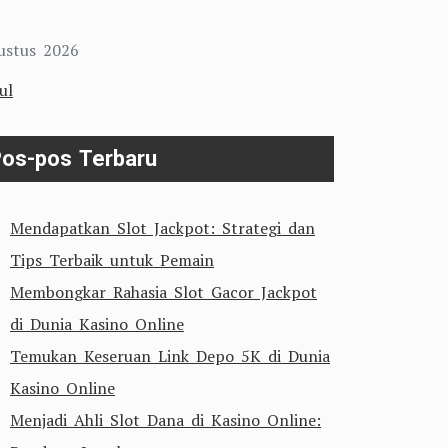
ustus 2026
ul
os-pos Terbaru
Mendapatkan Slot Jackpot: Strategi dan
Tips Terbaik untuk Pemain
Membongkar Rahasia Slot Gacor Jackpot
di Dunia Kasino Online
Temukan Keseruan Link Depo 5K di Dunia
Kasino Online
Menjadi Ahli Slot Dana di Kasino Online: