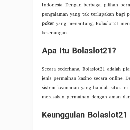
Indonesia. Dengan berbagai pilihan per
pengalaman yang tak terlupakan bagi p
poker
yang menantang, Bolaslot21 menj
kesenangan.
Apa Itu Bolaslot21?
Secara sederhana, Bolaslot21 adalah p
jenis permainan kasino secara online.
sistem keamanan yang handal, situs in
merasakan permainan dengan aman da
Keunggulan Bolaslot21