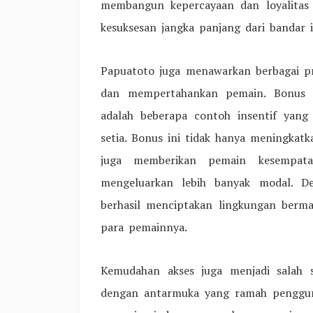
membangun kepercayaan dan loyalitas 
kesuksesan jangka panjang dari bandar i
Papuatoto juga menawarkan berbagai p
dan mempertahankan pemain. Bonus s
adalah beberapa contoh insentif yan
setia. Bonus ini tidak hanya meningkatka
juga memberikan pemain kesempat
mengeluarkan lebih banyak modal. De
berhasil menciptakan lingkungan berm
para pemainnya.
Kemudahan akses juga menjadi salah s
dengan antarmuka yang ramah penggu