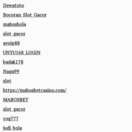
Dewatoto
Bocoran Slot Gacor
mabosbola
slot gacor
ayojp88
UNYU168 LOGIN
badak178
Naga99
slot
https://mabosbetcasino.com/
MABOSBET
slot gacor
cog777
judi bola