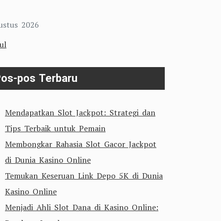
ustus 2026
ul
os-pos Terbaru
Mendapatkan Slot Jackpot: Strategi dan
Tips Terbaik untuk Pemain
Membongkar Rahasia Slot Gacor Jackpot
di Dunia Kasino Online
Temukan Keseruan Link Depo 5K di Dunia
Kasino Online
Menjadi Ahli Slot Dana di Kasino Online: