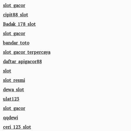
slot gacor
cipit88 slot
Badak 178 slot
slot gacor
bandar toto
slot gacor terpercaya
daftar apigacor88
slot
slot resmi
dewa slot
ulat123
slot gacor
qqdewi
ceri 123 slot