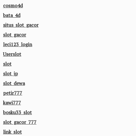
cosmo4d
bata 4d
situs slot gacor
slot gacor
leci123 login
Userslot
slot
slot jp
slot dewa
petir777
kawi777
bosku33 slot
slot gacor 777
link slot