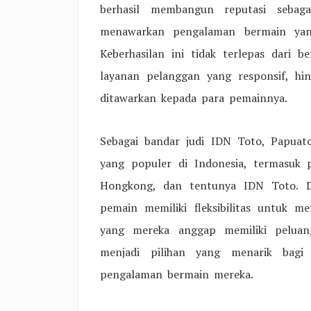
berhasil membangun reputasi sebag
menawarkan pengalaman bermain yan
Keberhasilan ini tidak terlepas dari b
layanan pelanggan yang responsif, h
ditawarkan kepada para pemainnya.
Sebagai bandar judi IDN Toto, Papuat
yang populer di Indonesia, termasuk p
Hongkong, dan tentunya IDN Toto. De
pemain memiliki fleksibilitas untuk 
yang mereka anggap memiliki peluang
menjadi pilihan yang menarik bagi
pengalaman bermain mereka.