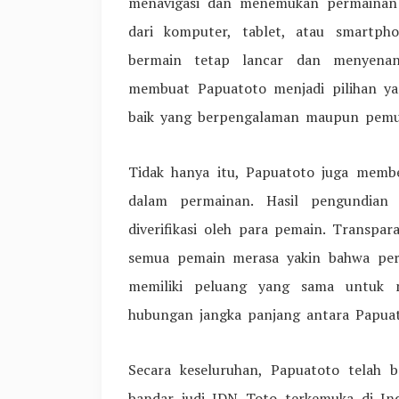
menavigasi dan menemukan permainan 
dari komputer, tablet, atau smartp
bermain tetap lancar dan menyenang
membuat Papuatoto menjadi pilihan ya
baik yang berpengalaman maupun pemu
Tidak hanya itu, Papuatoto juga membe
dalam permainan. Hasil pengundian
diverifikasi oleh para pemain. Transpa
semua pemain merasa yakin bahwa per
memiliki peluang yang sama untuk m
hubungan jangka panjang antara Papua
Secara keseluruhan, Papuatoto telah b
bandar judi IDN Toto terkemuka di In