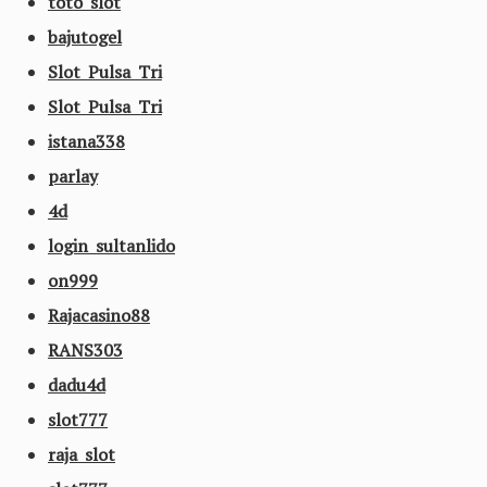
toto slot
bajutogel
Slot Pulsa Tri
Slot Pulsa Tri
istana338
parlay
4d
login sultanlido
on999
Rajacasino88
RANS303
dadu4d
slot777
raja slot