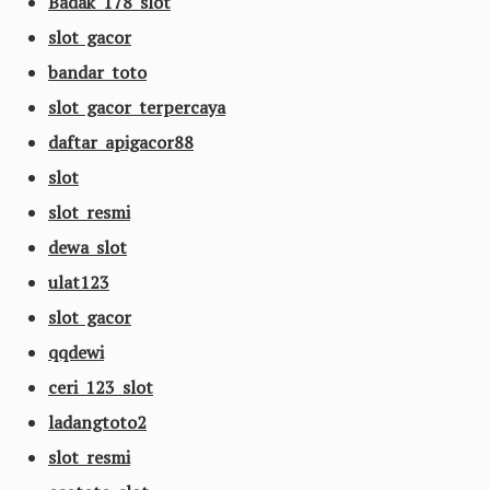
Badak 178 slot
slot gacor
bandar toto
slot gacor terpercaya
daftar apigacor88
slot
slot resmi
dewa slot
ulat123
slot gacor
qqdewi
ceri 123 slot
ladangtoto2
slot resmi