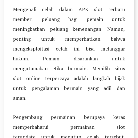
Mengenali celah dalam APK slot terbaru
memberi peluang bagi pemain untuk
meningkatkan peluang kemenangan. Namun,
penting untuk memperhatikan bahwa
mengeksploitasi celah ini bisa melanggar
hukum. Pemain disarankan untuk
mengutamakan etika bermain. Memilih situs
slot online terpercaya adalah langkah bijak
untuk pengalaman bermain yang adil dan
aman.
Pengembang permainan berupaya keras
memperbaharui permainan slot
terupdate untuk menutup celah tersebut.