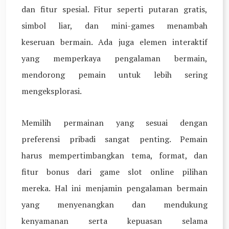
dan fitur spesial. Fitur seperti putaran gratis,
simbol liar, dan mini-games menambah
keseruan bermain. Ada juga elemen interaktif
yang memperkaya pengalaman bermain,
mendorong pemain untuk lebih sering
mengeksplorasi.
Memilih permainan yang sesuai dengan
preferensi pribadi sangat penting. Pemain
harus mempertimbangkan tema, format, dan
fitur bonus dari game slot online pilihan
mereka. Hal ini menjamin pengalaman bermain
yang menyenangkan dan mendukung
kenyamanan serta kepuasan selama