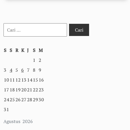
Cari
untuk:
S
S
R
K
J
S
M
1
2
3
4
5
6
7
8
9
10
11
12
13
14
15
16
17
18
19
20
21
22
23
24
25
26
27
28
29
30
31
Agustus 2026