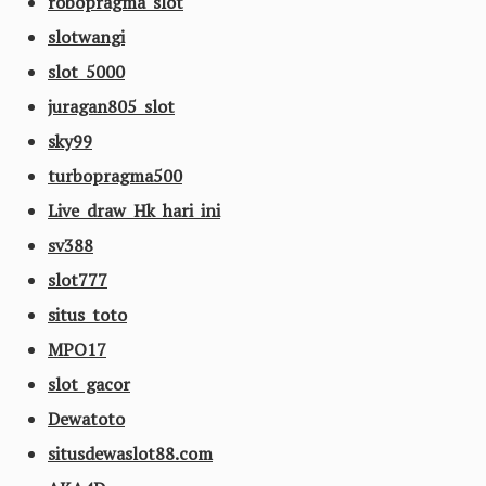
robopragma slot
slotwangi
slot 5000
juragan805 slot
sky99
turbopragma500
Live draw Hk hari ini
sv388
slot777
situs toto
MPO17
slot gacor
Dewatoto
situsdewaslot88.com