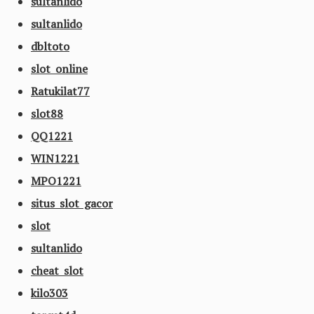
sultanlido
sultanlido
dbltoto
slot online
Ratukilat77
slot88
QQ1221
WIN1221
MPO1221
situs slot gacor
slot
sultanlido
cheat slot
kilo303