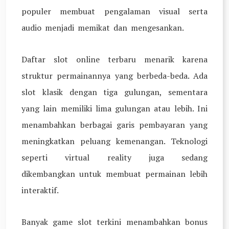
populer membuat pengalaman visual serta
audio menjadi memikat dan mengesankan.
Daftar slot online terbaru menarik karena
struktur permainannya yang berbeda-beda. Ada
slot klasik dengan tiga gulungan, sementara
yang lain memiliki lima gulungan atau lebih. Ini
menambahkan berbagai garis pembayaran yang
meningkatkan peluang kemenangan. Teknologi
seperti virtual reality juga sedang
dikembangkan untuk membuat permainan lebih
interaktif.
Banyak game slot terkini menambahkan bonus