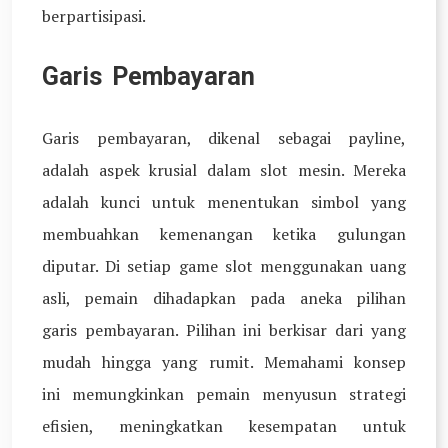
berpartisipasi.
Garis Pembayaran
Garis pembayaran, dikenal sebagai payline,
adalah aspek krusial dalam slot mesin. Mereka
adalah kunci untuk menentukan simbol yang
membuahkan kemenangan ketika gulungan
diputar. Di setiap game slot menggunakan uang
asli, pemain dihadapkan pada aneka pilihan
garis pembayaran. Pilihan ini berkisar dari yang
mudah hingga yang rumit. Memahami konsep
ini memungkinkan pemain menyusun strategi
efisien, meningkatkan kesempatan untuk