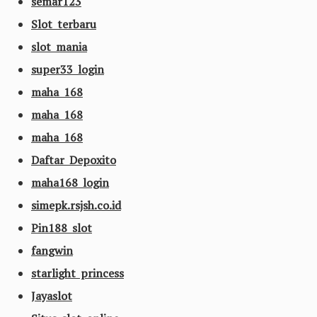
semar123
Slot terbaru
slot mania
super33 login
maha 168
maha 168
maha 168
Daftar Depoxito
maha168 login
simepk.rsjsh.co.id
Pin188 slot
fangwin
starlight princess
Jayaslot