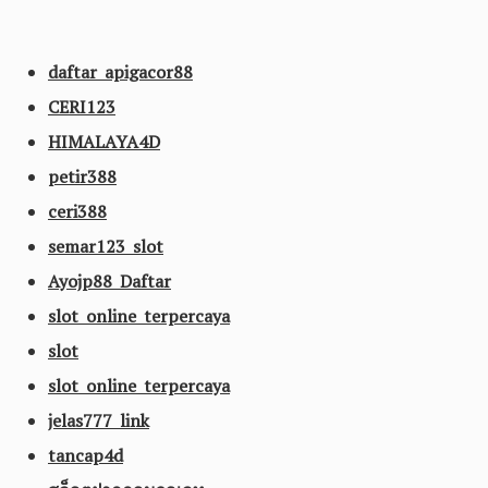
daftar apigacor88
CERI123
HIMALAYA4D
petir388
ceri388
semar123 slot
Ayojp88 Daftar
slot online terpercaya
slot
slot online terpercaya
jelas777 link
tancap4d