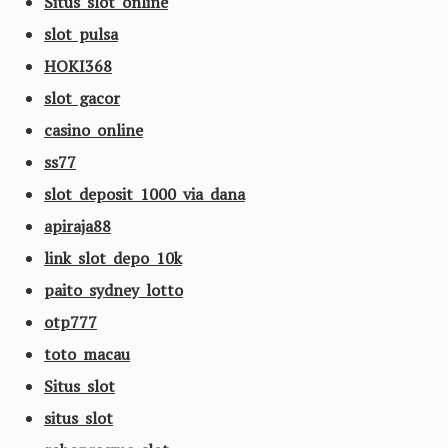
Situs slot online
slot pulsa
HOKI368
slot gacor
casino online
ss77
slot deposit 1000 via dana
apiraja88
link slot depo 10k
paito sydney lotto
otp777
toto macau
Situs slot
situs slot