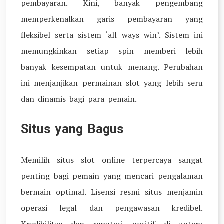
pembayaran. Kini, banyak pengembang
memperkenalkan garis pembayaran yang
fleksibel serta sistem ‘all ways win’. Sistem ini
memungkinkan setiap spin memberi lebih
banyak kesempatan untuk menang. Perubahan
ini menjanjikan permainan slot yang lebih seru
dan dinamis bagi para pemain.
Situs yang Bagus
Memilih situs slot online terpercaya sangat
penting bagi pemain yang mencari pengalaman
bermain optimal. Lisensi resmi situs menjamin
operasi legal dan pengawasan kredibel.