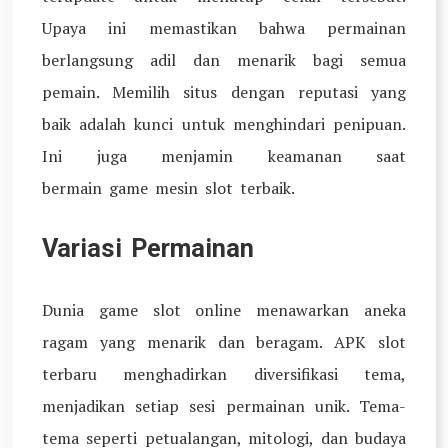
Upaya ini memastikan bahwa permainan
berlangsung adil dan menarik bagi semua
pemain. Memilih situs dengan reputasi yang
baik adalah kunci untuk menghindari penipuan.
Ini juga menjamin keamanan saat
bermain game mesin slot terbaik.
Variasi Permainan
Dunia game slot online menawarkan aneka
ragam yang menarik dan beragam. APK slot
terbaru menghadirkan diversifikasi tema,
menjadikan setiap sesi permainan unik. Tema-
tema seperti petualangan, mitologi, dan budaya