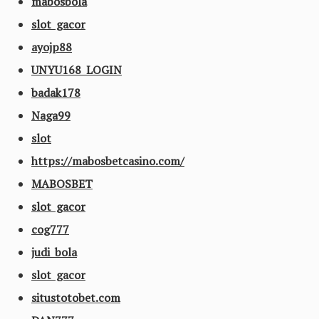
mabosbola
slot gacor
ayojp88
UNYU168 LOGIN
badak178
Naga99
slot
https://mabosbetcasino.com/
MABOSBET
slot gacor
cog777
judi bola
slot gacor
situstotobet.com