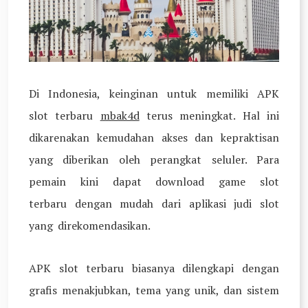
Di Indonesia, keinginan untuk memiliki APK
slot terbaru
mbak4d
terus meningkat. Hal ini
dikarenakan kemudahan akses dan kepraktisan
yang diberikan oleh perangkat seluler. Para
pemain kini dapat download game slot
terbaru dengan mudah dari aplikasi judi slot
yang direkomendasikan.
APK slot terbaru biasanya dilengkapi dengan
grafis menakjubkan, tema yang unik, dan sistem