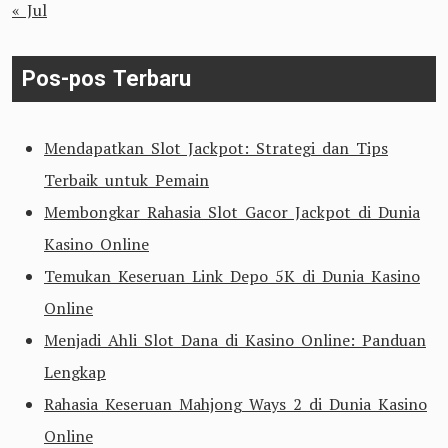
« Jul
Pos-pos Terbaru
Mendapatkan Slot Jackpot: Strategi dan Tips
Terbaik untuk Pemain
Membongkar Rahasia Slot Gacor Jackpot di Dunia
Kasino Online
Temukan Keseruan Link Depo 5K di Dunia Kasino
Online
Menjadi Ahli Slot Dana di Kasino Online: Panduan
Lengkap
Rahasia Keseruan Mahjong Ways 2 di Dunia Kasino
Online