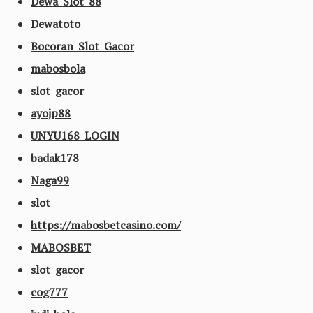
Dewa Slot 88
Dewatoto
Bocoran Slot Gacor
mabosbola
slot gacor
ayojp88
UNYU168 LOGIN
badak178
Naga99
slot
https://mabosbetcasino.com/
MABOSBET
slot gacor
cog777