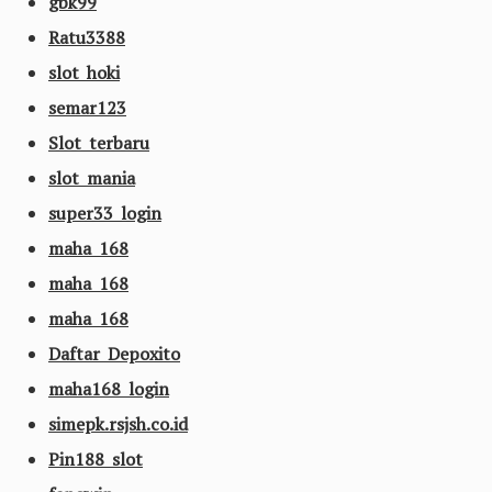
gbk99
Ratu3388
slot hoki
semar123
Slot terbaru
slot mania
super33 login
maha 168
maha 168
maha 168
Daftar Depoxito
maha168 login
simepk.rsjsh.co.id
Pin188 slot