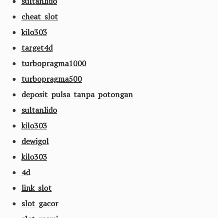
sultanlido
cheat slot
kilo303
target4d
turbopragma1000
turbopragma500
deposit pulsa tanpa potongan
sultanlido
kilo303
dewigol
kilo303
4d
link slot
slot gacor