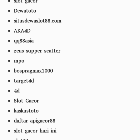
slot gacor
Dewatoto
situsdewaslot88.com
AKA4D
qq88asia
zeus supper scatter
mpo
bospragmax1000
target4d
4d
Slot Gacor
kaskustoto
daftar apigacor88
slot gacor hari ini