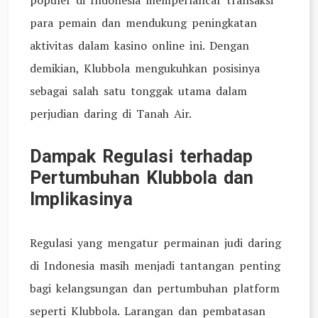
populer di Indonesia memperlancar transaksi
para pemain dan mendukung peningkatan
aktivitas dalam kasino online ini. Dengan
demikian, Klubbola mengukuhkan posisinya
sebagai salah satu tonggak utama dalam
perjudian daring di Tanah Air.
Dampak Regulasi terhadap
Pertumbuhan Klubbola dan
Implikasinya
Regulasi yang mengatur permainan judi daring
di Indonesia masih menjadi tantangan penting
bagi kelangsungan dan pertumbuhan platform
seperti Klubbola. Larangan dan pembatasan