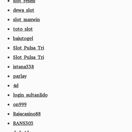
slot resmi
dewa slot
slot maxwin
toto slot
bajutogel
Slot Pulsa Tri
Slot Pulsa Tri
istana338
parlay
4d
login sultanlido
on999
Rajacasino88
RANS303