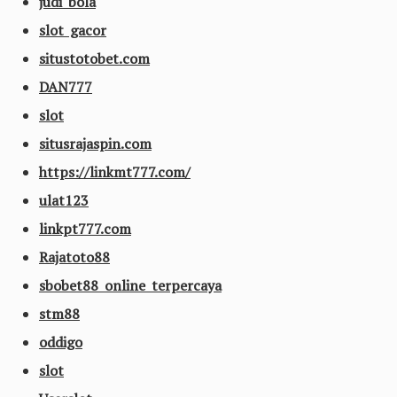
judi bola
slot gacor
situstotobet.com
DAN777
slot
situsrajaspin.com
https://linkmt777.com/
ulat123
linkpt777.com
Rajatoto88
sbobet88 online terpercaya
stm88
oddigo
slot