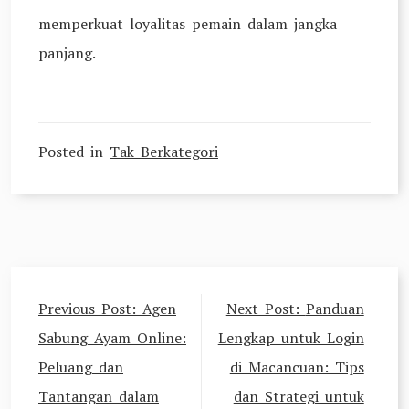
memperkuat loyalitas pemain dalam jangka
panjang.
Posted in
Tak Berkategori
Navigasi
Previous Post:
Agen
Next Post:
Panduan
pos
Sabung Ayam Online:
Lengkap untuk Login
Peluang dan
di Macancuan: Tips
Tantangan dalam
dan Strategi untuk