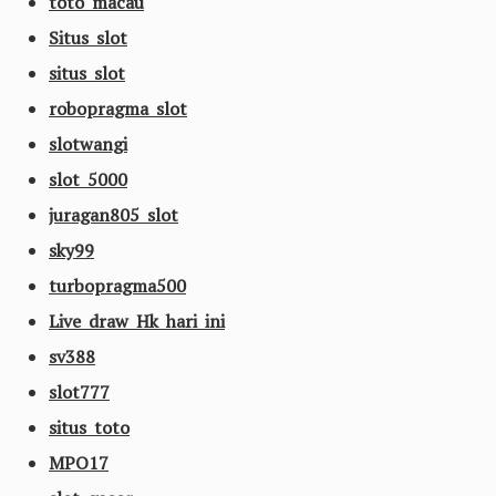
toto macau
Situs slot
situs slot
robopragma slot
slotwangi
slot 5000
juragan805 slot
sky99
turbopragma500
Live draw Hk hari ini
sv388
slot777
situs toto
MPO17