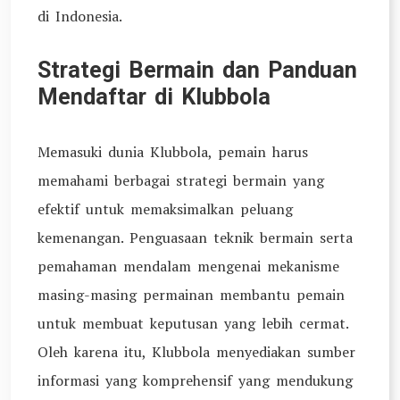
di Indonesia.
Strategi Bermain dan Panduan
Mendaftar di Klubbola
Memasuki dunia Klubbola, pemain harus
memahami berbagai strategi bermain yang
efektif untuk memaksimalkan peluang
kemenangan. Penguasaan teknik bermain serta
pemahaman mendalam mengenai mekanisme
masing-masing permainan membantu pemain
untuk membuat keputusan yang lebih cermat.
Oleh karena itu, Klubbola menyediakan sumber
informasi yang komprehensif yang mendukung