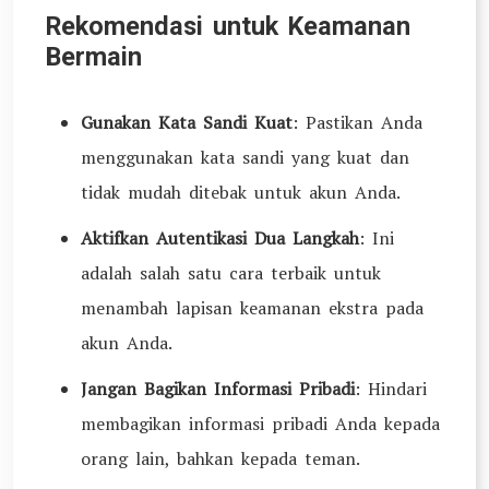
Rekomendasi untuk Keamanan
Bermain
Gunakan Kata Sandi Kuat
: Pastikan Anda
menggunakan kata sandi yang kuat dan
tidak mudah ditebak untuk akun Anda.
Aktifkan Autentikasi Dua Langkah
: Ini
adalah salah satu cara terbaik untuk
menambah lapisan keamanan ekstra pada
akun Anda.
Jangan Bagikan Informasi Pribadi
: Hindari
membagikan informasi pribadi Anda kepada
orang lain, bahkan kepada teman.