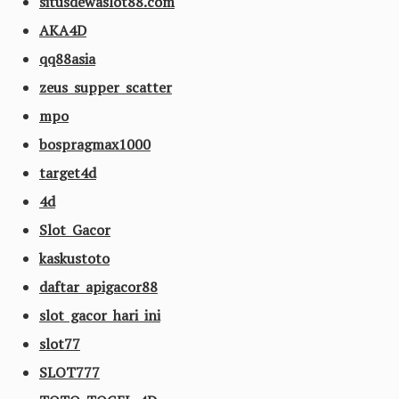
situsdewaslot88.com
AKA4D
qq88asia
zeus supper scatter
mpo
bospragmax1000
target4d
4d
Slot Gacor
kaskustoto
daftar apigacor88
slot gacor hari ini
slot77
SLOT777