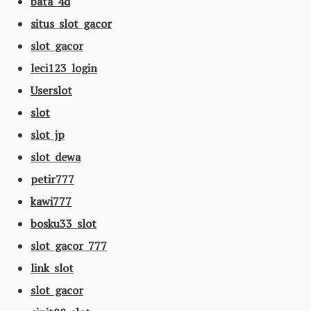
bata 4d
situs slot gacor
slot gacor
leci123 login
Userslot
slot
slot jp
slot dewa
petir777
kawi777
bosku33 slot
slot gacor 777
link slot
slot gacor