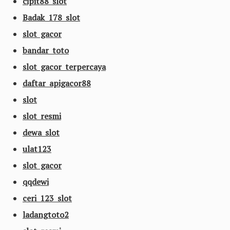
cipit88 slot
Badak 178 slot
slot gacor
bandar toto
slot gacor terpercaya
daftar apigacor88
slot
slot resmi
dewa slot
ulat123
slot gacor
qqdewi
ceri 123 slot
ladangtoto2