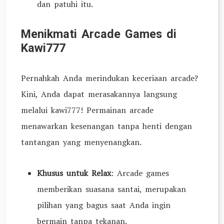
dan patuhi itu.
Menikmati Arcade Games di
Kawi777
Pernahkah Anda merindukan keceriaan arcade?
Kini, Anda dapat merasakannya langsung
melalui kawi777! Permainan arcade
menawarkan kesenangan tanpa henti dengan
tantangan yang menyenangkan.
Khusus untuk Relax
: Arcade games
memberikan suasana santai, merupakan
pilihan yang bagus saat Anda ingin
bermain tanpa tekanan.