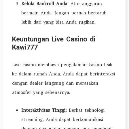
Kelola Bankroll Anda
: Atur anggaran
bermain Anda. Jangan pernah bertaruh
lebih dari yang bisa Anda rugikan.
Keuntungan Live Casino di
Kawi777
Live casino membawa pengalaman kasino fisik
ke dalam rumah Anda. Anda dapat berinteraksi
dengan dealer langsung dan merasakan
atmosfer yang sebenarnya.
Interaktivitas Tinggi
: Berkat teknologi
streaming, Anda dapat berkomunikasi
dengan dealer dan pemain lain, membuat