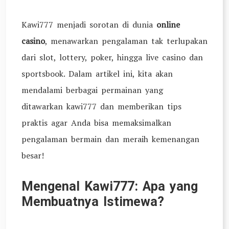
Kawi777 menjadi sorotan di dunia
online
casino
, menawarkan pengalaman tak terlupakan
dari slot, lottery, poker, hingga live casino dan
sportsbook. Dalam artikel ini, kita akan
mendalami berbagai permainan yang
ditawarkan kawi777 dan memberikan tips
praktis agar Anda bisa memaksimalkan
pengalaman bermain dan meraih kemenangan
besar!
Mengenal Kawi777: Apa yang
Membuatnya Istimewa?