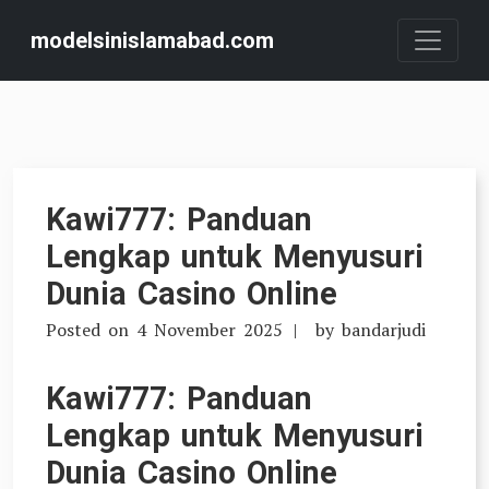
Skip
modelsinislamabad.com
to
content
Kawi777: Panduan
Lengkap untuk Menyusuri
Dunia Casino Online
Posted on
4 November 2025
by
bandarjudi
Kawi777: Panduan
Lengkap untuk Menyusuri
Dunia Casino Online