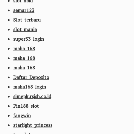
slot hoki
semar123
Slot terbaru
slot mania
super33 login
maha 168
maha 168
maha 168
Daftar Depoxito
maha168 login
simepk.rsjsh.co.id
Pin188 slot
fangwin
starlight princess