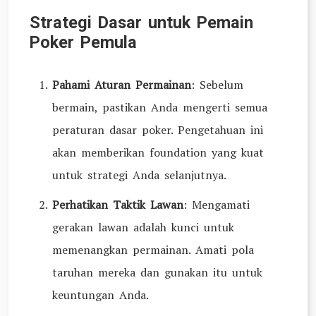
Strategi Dasar untuk Pemain
Poker Pemula
Pahami Aturan Permainan
: Sebelum
bermain, pastikan Anda mengerti semua
peraturan dasar poker. Pengetahuan ini
akan memberikan foundation yang kuat
untuk strategi Anda selanjutnya.
Perhatikan Taktik Lawan
: Mengamati
gerakan lawan adalah kunci untuk
memenangkan permainan. Amati pola
taruhan mereka dan gunakan itu untuk
keuntungan Anda.