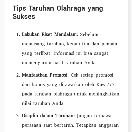
Tips Taruhan Olahraga yang
Sukses
Lakukan Riset Mendalam
: Sebelum
memasang taruhan, kenali tim dan pemain
yang terlibat. Informasi ini bisa sangat
memengaruhi hasil taruhan Anda.
Manfaatkan Promosi
: Cek setiap promosi
dan bonus yang ditawarkan oleh Kawi777
pada taruhan olahraga untuk meningkatkan
nilai taruhan Anda.
Disiplin dalam Taruhan
: Jangan terbawa
perasaan saat bertaruh. Tetapkan anggaran