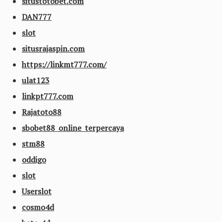
situstotobet.com
DAN777
slot
situsrajaspin.com
https://linkmt777.com/
ulat123
linkpt777.com
Rajatoto88
sbobet88 online terpercaya
stm88
oddigo
slot
Userslot
cosmo4d