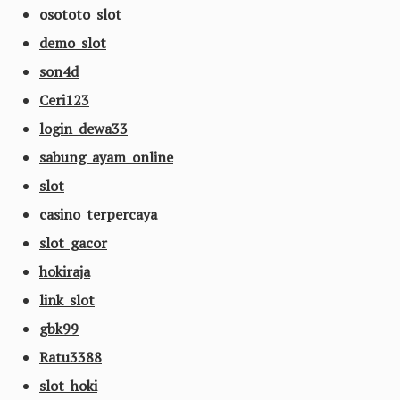
osototo slot
demo slot
son4d
Ceri123
login dewa33
sabung ayam online
slot
casino terpercaya
slot gacor
hokiraja
link slot
gbk99
Ratu3388
slot hoki