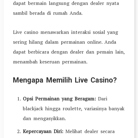
dapat bermain langsung dengan dealer nyata
sambil berada di rumah Anda.
Live casino menawarkan interaksi sosial yang
sering hilang dalam permainan online. Anda
dapat berbicara dengan dealer dan pemain lain,
menambah keseruan permainan.
Mengapa Memilih Live Casino?
Opsi Permainan yang Beragam:
Dari
blackjack hingga roulette, variasinya banyak
dan mengasyikkan.
Kepercayaan Diri:
Melihat dealer secara