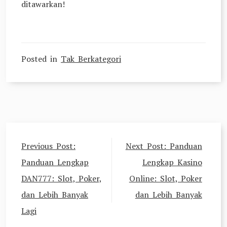
ditawarkan!
Posted in
Tak Berkategori
Navigasi
Previous Post:
Next Post:
Panduan
pos
Panduan Lengkap
Lengkap Kasino
DAN777: Slot, Poker,
Online: Slot, Poker
dan Lebih Banyak
dan Lebih Banyak
Lagi