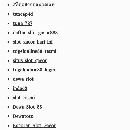
สล็อตฝากถอนวอเลท
tancap4d
tuna 787
daftar slot gacor888
slot gacor hari ini
togelonline88 resmi
situs slot gacor
togelonline88 login
dewa slot
indo62
slot resmi
Dewa Slot 88
Dewatoto
Bocoran Slot Gacor