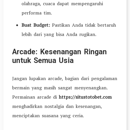
olahraga, cuaca dapat mempengaruhi
performa tim.
Buat Budget:
Pastikan Anda tidak bertaruh
lebih dari yang bisa Anda rugikan.
Arcade: Kesenangan Ringan
untuk Semua Usia
Jangan lupakan arcade, bagian dari pengalaman
bermain yang masih sangat menyenangkan.
Permainan arcade di
https://situstotobet.com
menghadirkan nostalgia dan kesenangan,
menciptakan suasana yang ceria.