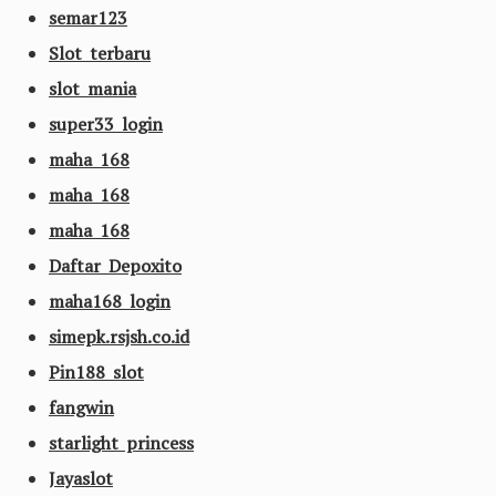
semar123
Slot terbaru
slot mania
super33 login
maha 168
maha 168
maha 168
Daftar Depoxito
maha168 login
simepk.rsjsh.co.id
Pin188 slot
fangwin
starlight princess
Jayaslot